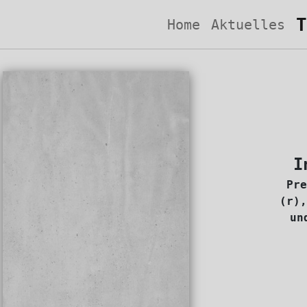
T
Home
Aktuelles
I
Pre
(r),
un