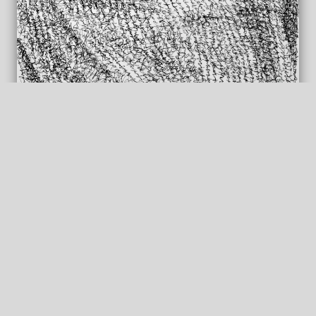
Wäschestück I/4
Tusche auf Papier
28 x 58 cm, 2021